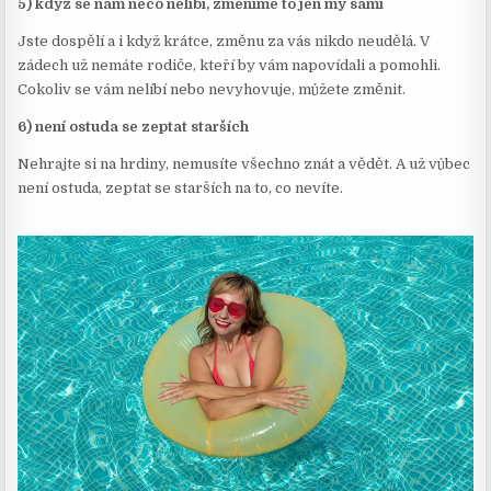
5) když se nám něco nelíbí, změníme to jen my sami
Jste dospělí a i když krátce, změnu za vás nikdo neudělá. V
zádech už nemáte rodiče, kteří by vám napovídali a pomohli.
Cokoliv se vám nelíbí nebo nevyhovuje, můžete změnit.
6) není ostuda se zeptat starších
Nehrajte si na hrdiny, nemusíte všechno znát a vědět. A už vůbec
není ostuda, zeptat se starších na to, co nevíte.