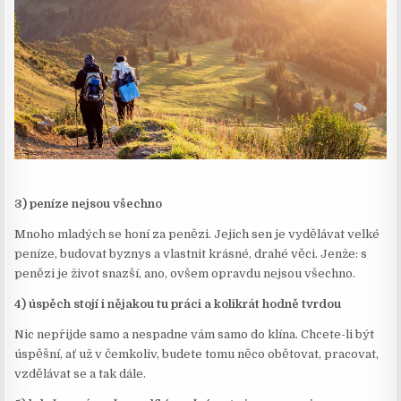
3) peníze nejsou všechno
Mnoho mladých se honí za penězi. Jejich sen je vydělávat velké
peníze, budovat byznys a vlastnit krásné, drahé věci. Jenže: s
penězi je život snazší, ano, ovšem opravdu nejsou všechno.
4) úspěch stojí i nějakou tu práci a kolikrát hodně tvrdou
Nic nepřijde samo a nespadne vám samo do klína. Chcete-li být
úspěšní, ať už v čemkoliv, budete tomu něco obětovat, pracovat,
vzdělávat se a tak dále.