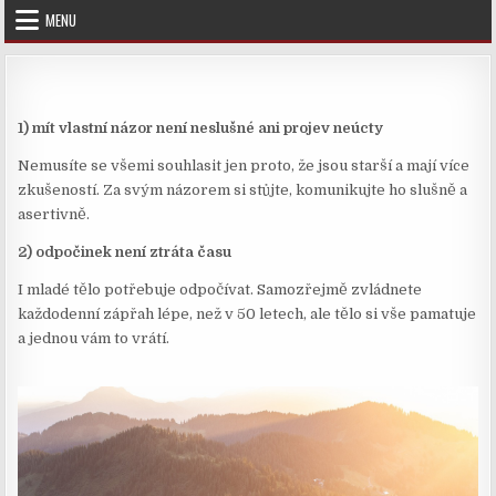
Skip
MENU
to
content
1) mít vlastní názor není neslušné ani projev neúcty
Nemusíte se všemi souhlasit jen proto, že jsou starší a mají více
zkušeností. Za svým názorem si stůjte, komunikujte ho slušně a
asertivně.
2) odpočinek není ztráta času
I mladé tělo potřebuje odpočívat. Samozřejmě zvládnete
každodenní zápřah lépe, než v 50 letech, ale tělo si vše pamatuje
a jednou vám to vrátí.