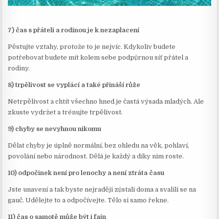
7) čas s přáteli a rodinou je k nezaplacení
Pěstujte vztahy, protože to je nejvíc. Kdykoliv budete
potřebovat budete mít kolem sebe podpůrnou síť přátel a
rodiny.
8) trpělivost se vyplácí a také přináší růže
Netrpělivost a chtít všechno hned je častá výsada mladých. Ale
zkuste vydržet a trénujte trpělivost.
9) chyby se nevyhnou nikomu
Dělat chyby je úplně normální, bez ohledu na věk, pohlaví,
povolání nebo národnost. Dělá je každý a díky nim roste.
10) odpočinek není pro lenochy a není ztráta času
Jste unavení a tak byste nejraději zůstali doma a svalili se na
gauč. Udělejte to a odpočívejte. Tělo si samo řekne.
11) čas o samotě může být i fajn