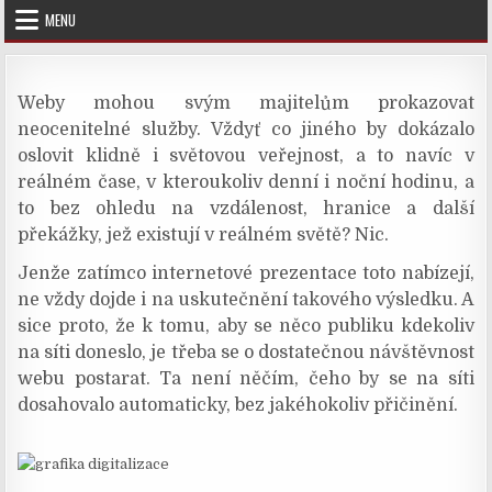
Skip
MENU
to
content
Weby mohou svým majitelům prokazovat
neocenitelné služby. Vždyť co jiného by dokázalo
oslovit klidně i světovou veřejnost, a to navíc v
reálném čase, v kteroukoliv denní i noční hodinu, a
to bez ohledu na vzdálenost, hranice a další
překážky, jež existují v reálném světě? Nic.
Jenže zatímco internetové prezentace toto nabízejí,
ne vždy dojde i na uskutečnění takového výsledku. A
sice proto, že k tomu, aby se něco publiku kdekoliv
na síti doneslo, je třeba se o dostatečnou návštěvnost
webu postarat. Ta není něčím, čeho by se na síti
dosahovalo automaticky, bez jakéhokoliv přičinění.