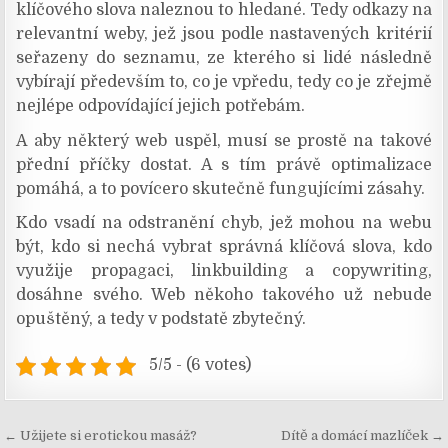
klíčového slova naleznou to hledané. Tedy odkazy na
relevantní weby, jež jsou podle nastavených kritérií
seřazeny do seznamu, ze kterého si lidé následně
vybírají především to, co je vpředu, tedy co je zřejmě
nejlépe odpovídající jejich potřebám.
A aby některý web uspěl, musí se prostě na takové
přední příčky dostat. A s tím právě optimalizace
pomáhá, a to povícero skutečně fungujícími zásahy.
Kdo vsadí na odstranění chyb, jež mohou na webu
být, kdo si nechá vybrat správná klíčová slova, kdo
využije propagaci, linkbuilding a copywriting,
dosáhne svého. Web někoho takového už nebude
opuštěný, a tedy v podstatě zbytečný.
5/5 - (6 votes)
Navigace
← Užijete si erotickou masáž?
Dítě a domácí mazlíček →