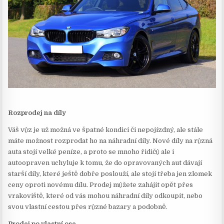
Rozprodej na díly
Váš vůz je už možná ve špatné kondici či nepojízdný, ale stále
máte možnost rozprodat ho na náhradní díly. Nové díly na různá
auta stojí velké peníze, a proto se mnoho řidičů ale i
autoopraven uchyluje k tomu, že do opravovaných aut dávají
starší díly, které ještě dobře poslouží, ale stojí třeba jen zlomek
ceny oproti novému dílu. Prodej můžete zahájit opět přes
vrakoviště, které od vás mohou náhradní díly odkoupit, nebo
svou vlastní cestou přes různé bazary a podobně.
Prodej po vlastní ose