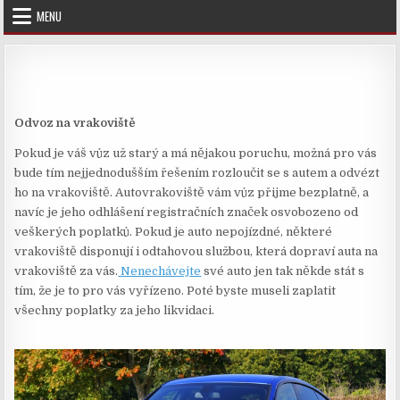
Skip
MENU
to
content
Odvoz na vrakoviště
Pokud je váš vůz už starý a má nějakou poruchu, možná pro vás
bude tím nejjednodušším řešením rozloučit se s autem a odvézt
ho na vrakoviště. Autovrakoviště vám vůz přijme bezplatně, a
navíc je jeho odhlášení registračních značek osvobozeno od
veškerých poplatků. Pokud je auto nepojízdné, některé
vrakoviště disponují i odtahovou službou, která dopraví auta na
vrakoviště za vás.
Nenechávejte
své auto jen tak někde stát s
tím, že je to pro vás vyřízeno. Poté byste museli zaplatit
všechny poplatky za jeho likvidaci.