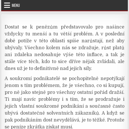
Skip
MENU
to
content
Dostat se k penězům představovalo pro našince
vždycky tu menší a tu větší problém. A v poslední
době potíže v této oblasti spíše narůstají, než aby
ubývaly. Všechno kolem nás se zdražuje, růst platů
ani zdaleka nedosahuje výše této inflace, a tak je
stále více těch, kdo to sice dříve nějak zvládali, ale
dnes už je to definitivně nad jejich síly.
A soukromí podnikatelé se pochopitelně nepotýkají
jenom s tím problémem, že je všechno, co si kupují,
pro ně jako stejně pro všechny ostatní pořád dražší.
Ti mají navíc problémy i s tím, že se prodražuje i
jejich vlastní soukromé podnikání a současně často
ubývá dostatečně solventních zákazníků. A když se
pak podnikáním dost nevydělává, je to těžké. Protože
se peníze zkrátka získat musí.