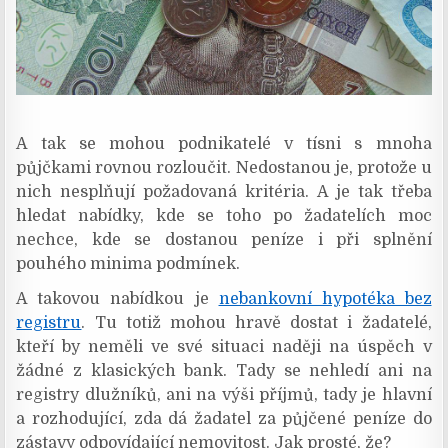
A tak se mohou podnikatelé v tísni s mnoha
půjčkami rovnou rozloučit. Nedostanou je, protože u
nich nesplňují požadovaná kritéria. A je tak třeba
hledat nabídky, kde se toho po žadatelích moc
nechce, kde se dostanou peníze i při splnění
pouhého minima podmínek.
A takovou nabídkou je
nebankovní hypotéka bez
registru
. Tu totiž mohou hravě dostat i žadatelé,
kteří by neměli ve své situaci naději na úspěch v
žádné z klasických bank. Tady se nehledí ani na
registry dlužníků, ani na výši příjmů, tady je hlavní
a rozhodující, zda dá žadatel za půjčené peníze do
zástavy odpovídající nemovitost. Jak prosté, že?