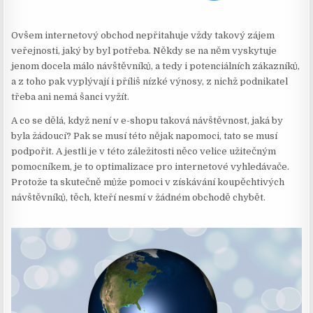
Ovšem internetový obchod nepřitahuje vždy takový zájem
veřejnosti, jaký by byl potřeba. Někdy se na něm vyskytuje
jenom docela málo návštěvníků, a tedy i potenciálních zákazníků,
a z toho pak vyplývají i příliš nízké výnosy, z nichž podnikatel
třeba ani nemá šanci vyžít.
A co se dělá, když není v e-shopu taková návštěvnost, jaká by
byla žádoucí? Pak se musí této nějak napomoci, tato se musí
podpořit. A jestli je v této záležitosti něco velice užitečným
pomocníkem, je to optimalizace pro internetové vyhledávače.
Protože ta skutečně může pomoci v získávání koupěchtivých
návštěvníků, těch, kteří nesmí v žádném obchodě chybět.