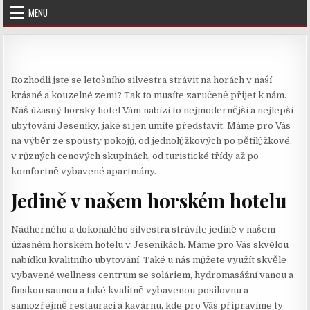
Skip
MENU
to
content
Rozhodli jste se letošního silvestra strávit na horách v naší
krásné a kouzelné zemi? Tak to musíte zaručeně přijet k nám.
Náš úžasný horský hotel Vám nabízí to nejmodernější a nejlepší
ubytování Jeseníky
, jaké si jen umíte představit. Máme pro Vás
na výběr ze spousty pokojů, od jednolůžkových po pětilůžkové,
v různých cenových skupinách, od turistické třídy až po
komfortně vybavené apartmány.
Jedině v našem horském hotelu
Nádherného a dokonalého silvestra strávíte jedině v našem
úžasném horském hotelu v Jeseníkách. Máme pro Vás skvělou
nabídku kvalitního ubytování. Také u nás můžete využít skvěle
vybavené wellness centrum se soláriem, hydromasážní vanou a
finskou saunou a také kvalitně vybavenou posilovnu a
samozřejmě restauraci a kavárnu, kde pro Vás připravíme ty