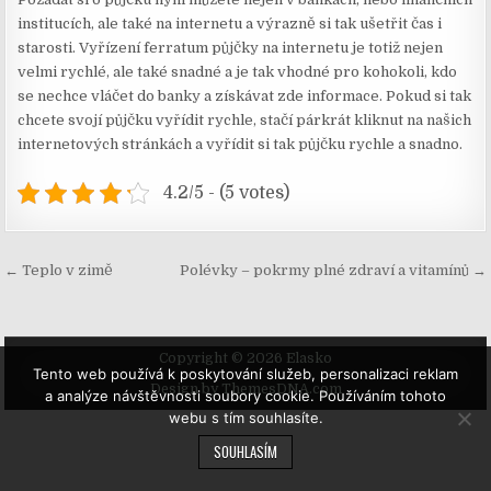
institucích, ale také na internetu a výrazně si tak ušetřit čas i
starosti. Vyřízení ferratum půjčky na internetu je totiž nejen
velmi rychlé, ale také snadné a je tak vhodné pro kohokoli, kdo
se nechce vláčet do banky a získávat zde informace. Pokud si tak
chcete svojí půjčku vyřídit rychle, stačí párkrát kliknut na našich
internetových stránkách a vyřídit si tak půjčku rychle a snadno.
4.2/5 - (5 votes)
Navigace
← Teplo v zimě
Polévky – pokrmy plné zdraví a vitamínů →
pro
příspěvek
Copyright © 2026 Elasko
Tento web používá k poskytování služeb, personalizaci reklam
Design by ThemesDNA.com
a analýze návštěvnosti soubory cookie. Používáním tohoto
webu s tím souhlasíte.
SOUHLASÍM