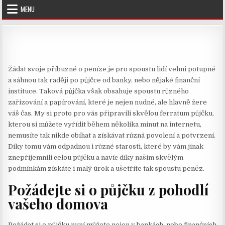
Skip
MENU
to
content
Žádat svoje příbuzné o peníze je pro spoustu lidí velmi potupné
a sáhnou tak raději po půjčce od banky, nebo nějaké finanční
instituce. Taková půjčka však obsahuje spoustu různého
zařizování a papírování, které je nejen nudné, ale hlavně žere
váš čas. My si proto pro vás připravili skvělou
ferratum
půjčku,
kterou si můžete vyřídit během několika minut na internetu,
nemusíte tak nikde obíhat a získávat různá povolení a potvrzení.
Díky tomu vám odpadnou i různé starosti, které by vám jinak
znepříjemnili celou půjčku a navíc díky našim skvělým
podmínkám získáte i malý úrok a ušetříte tak spoustu peněz.
Požádejte si o půjčku z pohodlí
vašeho domova
Požádat si o půjčku nyní můžete nejen v bankách, nebo finančních