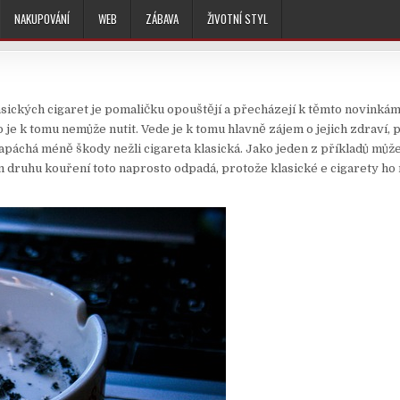
NAKUPOVÁNÍ
WEB
ZÁBAVA
ŽIVOTNÍ STYL
lasických cigaret je pomaličku opouštějí a přecházejí k těmto novinkám 
 je k tomu nemůže nutit. Vede je k tomu hlavně zájem o jejich zdraví, 
apáchá méně škody nežli cigareta klasická. Jako jeden z příkladů můž
m druhu kouření toto naprosto odpadá, protože klasické e cigarety ho 