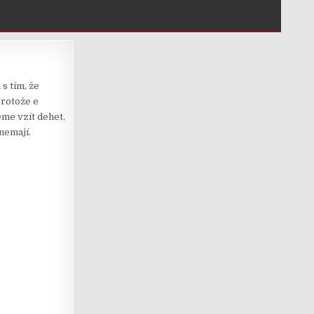
s tím, že
protože e
eme vzít dehet,
nemají.