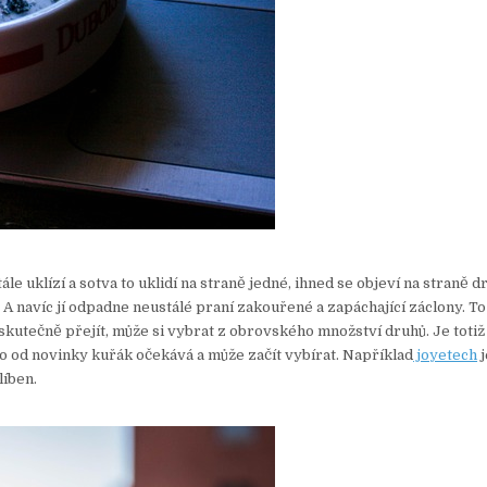
le uklízí a sotva to uklidí na straně jedné, ihned se objeví na straně d
. A navíc jí odpadne neustálé praní zakouřené a zapáchající záclony. To
utečně přejít, může si vybrat z obrovského množství druhů. Je totiž
co od novinky kuřák očekává a může začít vybírat. Například
joyetech
j
líben.