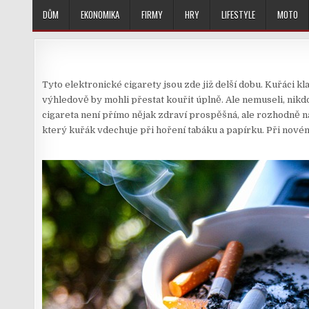
Skip
DŮM
EKONOMIKA
FIRMY
HRY
LIFESTYLE
MOTO
to
content
Tyto elektronické cigarety jsou zde již delší dobu. Kuřáci k
výhledově by mohli přestat kouřit úplně. Ale nemuseli, nikdo
cigareta není přímo nějak zdraví prospěšná, ale rozhodně n
který kuřák vdechuje při hoření tabáku a papírku. Při nové