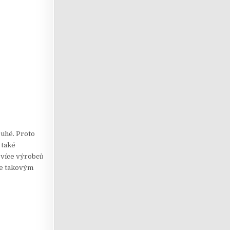
ruhé. Proto
 také
 více výrobců
e takovým