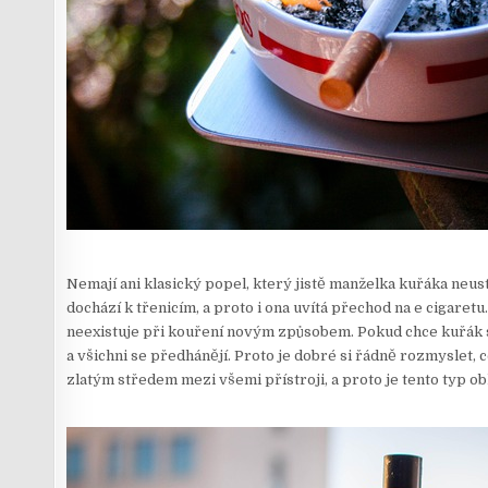
Nemají ani klasický popel, který jistě manželka kuřáka neustá
dochází k třenicím, a proto i ona uvítá přechod na e cigaretu
neexistuje při kouření novým způsobem. Pokud chce kuřák sk
a všichni se předhánějí. Proto je dobré si řádně rozmyslet, 
zlatým středem mezi všemi přístroji, a proto je tento typ ob