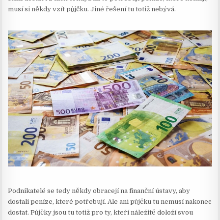
musí si někdy vzít půjčku. Jiné řešení tu totiž nebývá.
Podnikatelé se tedy někdy obracejí na finanční ústavy, aby
dostali peníze, které potřebují. Ale ani půjčku tu nemusí nakonec
dostat. Půjčky jsou tu totiž pro ty, kteří náležitě doloží svou