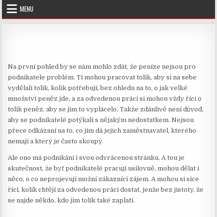
Skip
MENU
to
content
Na první pohled by se nám mohlo zdát, že peníze nejsou pro
podnikatele problém. Ti mohou pracovat tolik, aby si na sebe
vydělali tolik, kolik potřebují, bez ohledu na to, o jak velké
množství peněz jde, a za odvedenou práci si mohou vždy říci o
tolik peněz, aby se jim to vyplácelo. Takže zdánlivě není důvod,
aby se podnikatelé potýkali s nějakým nedostatkem. Nejsou
přece odkázaní na to, co jim dá jejich zaměstnavatel, kterého
nemají a který je často skoupý.
Ale ono má podnikání i svou odvrácenou stránku. A tou je
skutečnost, že byť podnikatelé pracují usilovně, mohou dělat i
něco, o co neprojevují možní zákazníci zájem. A mohou si sice
říci, kolik chtějí za odvedenou práci dostat, jenže bez jistoty, že
se najde někdo, kdo jim tolik také zaplatí.