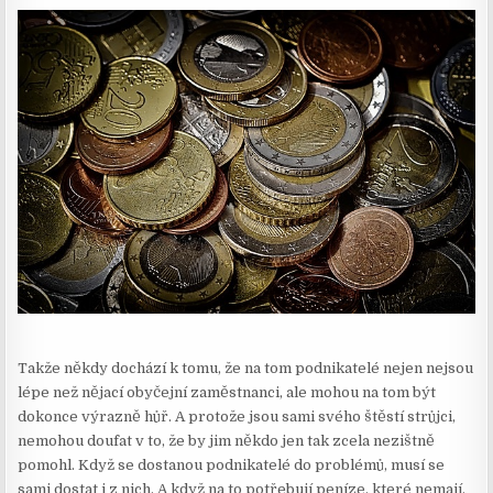
Takže někdy dochází k tomu, že na tom podnikatelé nejen nejsou
lépe než nějací obyčejní zaměstnanci, ale mohou na tom být
dokonce výrazně hůř. A protože jsou sami svého štěstí strůjci,
nemohou doufat v to, že by jim někdo jen tak zcela nezištně
pomohl. Když se dostanou podnikatelé do problémů, musí se
sami dostat i z nich. A když na to potřebují peníze, které nemají,