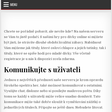
Skip
MENU
to
content
Chcete se pořádně pobavit, ale nevíte kde? Na našem serveru
se Vám to jistě podaří. S našimi
hry pro dívky online
si můžete
být jisti, že strávíte dlouhé období kvalitní zábavy. Nabídnout
Vám můžeme jak tituly, které osloví chlapce a jejích tatínky, tak i
tituly, které se spíše hodí pro mladé dívky. Vše včetně
registrace je u nás k dispozici zcela zdarma.
Komunikujte s uživateli
Jednou z největších předností naše serveru je krom opravdu
širokého spektra her, také možnost komunikovat s ostatními.
Využijte chat, diskuze nebo si posílejte mailovou poštu. Díky
tomu se každý s uživatelů může velice snadno domluvit. Tato
komunikace může také dobře sloužit k vyměňování zážitků o
jednotlivých titulech. Připojte se ještě dnes. Nebudete litovat.