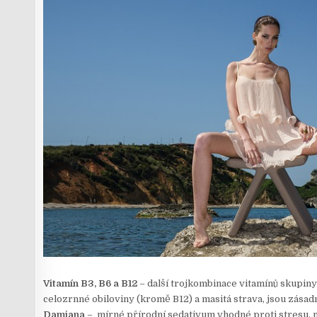
Vitamín B3, B6 a B12
– další trojkombinace vitamínů skupiny 
celozrnné obiloviny (kromě B12) a masitá strava, jsou zása
Damiana
– mírné přírodní sedativum vhodné proti stresu, mu