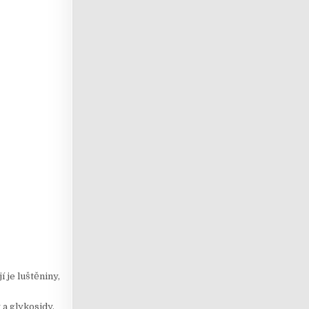
 je luštěniny,
 a glykosidy.