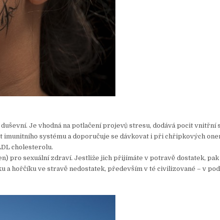
duševní. Je vhodná na potlačení projevů stresu, dodává pocit vnitřní s
t imunitního systému a doporučuje se dávkovat i při chřipkových on
LDL cholesterolu.
) pro sexuální zdraví. Jestliže jich přijímáte v potravě dostatek, pak
nku a hořčíku ve stravě nedostatek, především v té civilizované – v po