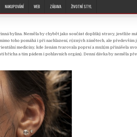
NAKUPOVÁNÍ
WEB
ZÁBAVA
ŽIVOTNÍ STYL
inná bylina. Neměla by chybět jako součást doplňků stravy, jestliže m
 mimo toho pomáhá i při nachlazení, různých zánětech, ale především 
 orientální medicíny, kde ženám tvarovala poprsí a mužům přinášela uvo
ásti břicha a tím pádem i pohlavních orgánů. Denní dávka by neměla př