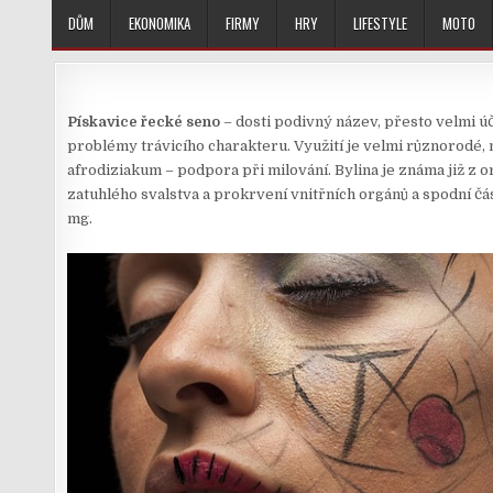
Skip
DŮM
EKONOMIKA
FIRMY
HRY
LIFESTYLE
MOTO
to
content
Pískavice řecké seno
– dosti podivný název, přesto velmi úč
problémy trávicího charakteru. Využití je velmi různorodé,
afrodiziakum – podpora při
milování
. Bylina je známa již z
zatuhlého svalstva a prokrvení vnitřních orgánů a spodní č
mg.