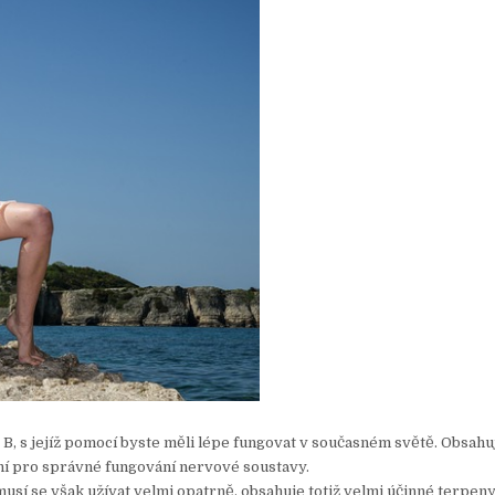
B, s jejíž pomocí byste měli lépe fungovat v současném světě. Obsahují
dní pro správné fungování nervové soustavy.
sí se však užívat velmi opatrně, obsahuje totiž velmi účinné terpeny