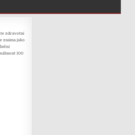
áte zdravotní
je známa jako
lnění
esáhnout 100