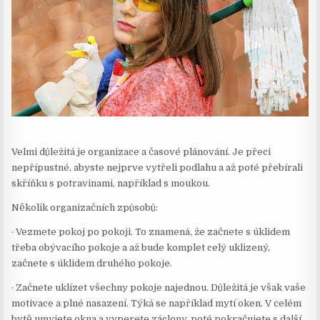
Velmi důležitá je organizace a časové plánování. Je přeci
nepřípustné, abyste nejprve vytřeli podlahu a až poté přebírali
skříňku s potravinami, například s moukou.
Několik organizačních způsobů:
·
Vezmete pokoj po pokoji. To znamená, že začnete s úklidem
třeba obývacího pokoje a až bude komplet celý uklizený,
začnete s úklidem druhého pokoje.
·
Začnete uklízet všechny pokoje najednou. Důležitá je však vaše
motivace a plné nasazení. Týká se například mytí oken. V celém
bytě umyjete okna a vyperete záclony, poté pokračujete s další