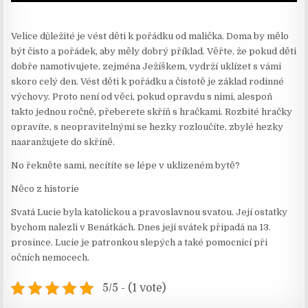
Velice důležité je vést děti k pořádku od malička. Doma by mělo
být čisto a pořádek, aby měly dobrý příklad. Věřte, že pokud děti
dobře namotivujete, zejména Ježíškem, vydrží uklízet s vámi
skoro celý den. Vést děti k pořádku a čistotě je základ rodinné
výchovy. Proto není od věci, pokud opravdu s nimi, alespoň
takto jednou ročně, přeberete skříň s hračkami. Rozbité hračky
opravíte, s neopravitelnými se hezky rozloučíte, zbylé hezky
naaranžujete do skříně.
No řekněte sami, necítíte se lépe v uklizeném bytě?
Něco z historie
Svatá Lucie byla katolickou a pravoslavnou svatou. Její ostatky
bychom nalezli v Benátkách. Dnes její svátek připadá na 13.
prosince. Lucie je patronkou slepých a také pomocnicí při
očních nemocech.
5/5 - (1 vote)