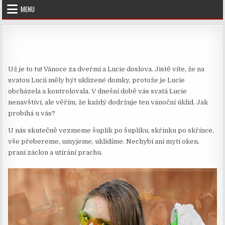
Skip
MENU
to
content
Už je to tu! Vánoce za dveřmi a Lucie doslova. Jistě víte, že na
svatou Lucii měly být uklizené domky, protože je Lucie
obcházela a kontrolovala. V dnešní době vás svatá Lucie
nenavštíví, ale věřím, že každý dodržuje ten vánoční úklid. Jak
probíhá u vás?
U nás skutečně vezmeme šuplík po šuplíku, skřínku po skřínce,
vše přebereme, umyjeme, uklidíme. Nechybí ani mytí oken,
praní záclon a utírání prachu.