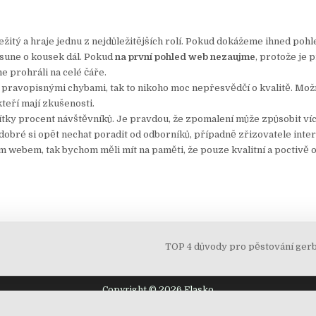
ežitý a hraje jednu z nejdůležitějších rolí. Pokud dokážeme ihned poh
osune o kousek dál. Pokud
na první pohled web nezaujme
, protože je p
e prohráli na celé čáře.
 s pravopisnými chybami, tak to nikoho moc nepřesvědčí o kvalitě. M
kteří mají zkušenosti.
tky procent návštěvníků. Je pravdou, že zpomalení může způsobit víc
dobré si opět nechat poradit od odborníků, případně zřizovatele inter
m webem, tak bychom měli mít na paměti, že pouze kvalitní a poctivě
TOP 4 důvody pro pěstování gerb
Copyright © 2026 Elasko
Design by ThemesDNA.com