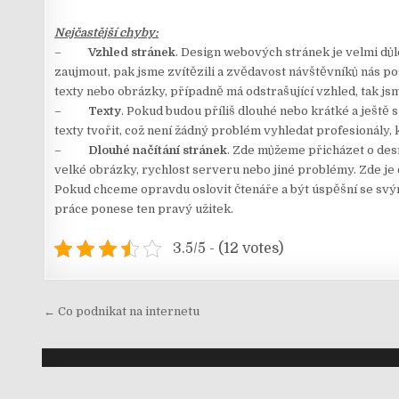
Nejčastější chyby:
–
Vzhled stránek
. Design webových stránek je velmi důl
zaujmout, pak jsme zvítězili a zvědavost návštěvníků nás p
texty nebo obrázky, případně má odstrašující vzhled, tak jsm
–
Texty
. Pokud budou příliš dlouhé nebo krátké a ještě
texty tvořit, což není žádný problém vyhledat profesionály, 
–
Dlouhé načítání stránek
. Zde můžeme přicházet o desí
velké obrázky, rychlost serveru nebo jiné problémy. Zde je 
Pokud chceme opravdu oslovit čtenáře a být úspěšní se svý
práce ponese ten pravý užitek.
3.5/5 - (12 votes)
Navigace
← Co podnikat na internetu
pro
příspěvek