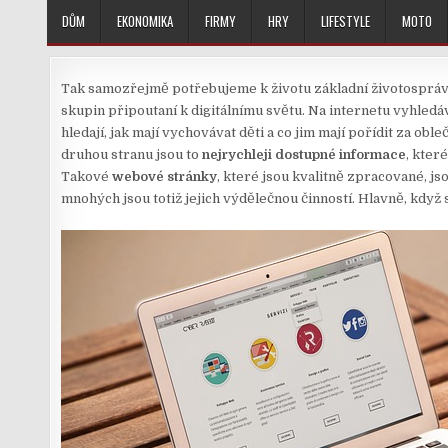
Skip
DŮM
EKONOMIKA
FIRMY
HRY
LIFESTYLE
MOTO
to
content
Tak samozřejmě potřebujeme k životu základní životosprávu, 
skupin připoutaní k digitálnímu světu. Na internetu vyhledá
hledají, jak mají vychovávat děti a co jim mají pořídit za o
druhou stranu jsou to
nejrychleji dostupné informace
, kter
Takové
webové stránky
, které jsou kvalitně zpracované, js
mnohých jsou totiž jejich výdělečnou činností. Hlavně, když