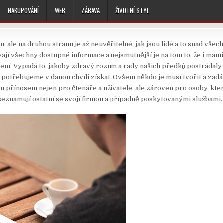
NAKUPOVÁNÍ
WEB
ZÁBAVA
ŽIVOTNÍ STYL
ale na druhou stranu je až neuvěřitelné, jak jsou lidé a to snad všec
vají všechny dostupné informace a nejsmutnější je na tom to, že i mam
blečení. Vypadá to, jakoby zdravý rozum a rady našich předků postrádal
é potřebujeme v danou chvíli získat. Ovšem někdo je musí tvořit a zad
ou přínosem nejen pro čtenáře a uživatele, ale zároveň pro osoby, kter
 seznamují ostatní se svojí firmou a případně poskytovanými službami