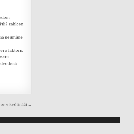
ledem
říliš zahlcen
ožná neumíme
ero faktorů,
netu.
 odvedená
er v květináči →