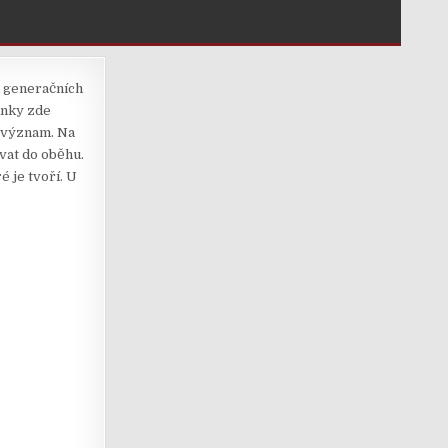
h generačních
inky zde
y význam. Na
ávat do oběhu.
é je tvoří. U
.