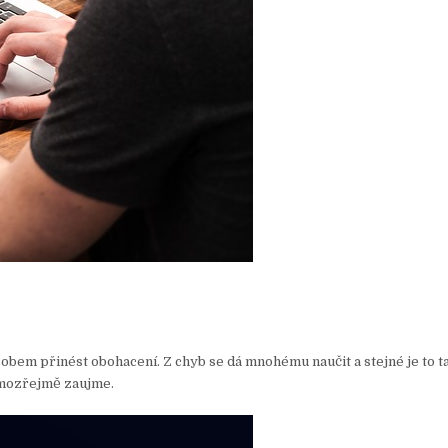
bem přinést obohacení. Z chyb se dá mnohému naučit a stejné je to t
samozřejmě zaujme.