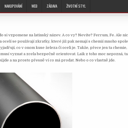
NAKUPOVÁNÍ
WEB
ZÁBAVA
ŽIVOTNÍ STYL
 si vzpomene na latinský název. A co vy? Nevíte? Ferrum, Fe. Ale nic 
 a ocelí se používají zkratky, které již pak nemají s chemií mnoho spo
jadřují, co v onom kuse železa či oceli je. Takže, přece jen ta chemie, 
 musí vyznat a zcela bezpečně orientovat. Laik z toho moc nepozná, t
 půjde a na prosto přesně ví co má prodat. Nebo o co vlastně jde.