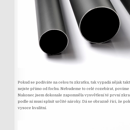
Pokud se podíváte na celou tu zkratku, tak vypadá nějak tak
nejste přímo od fochu. Nebudeme to celé rozebírat, povíme si
Nakonec jsem dokonale zapomněla vysvětlení té první zkratk
podle ní musí splnit určité nároky. Dá se obrazně říci, že po
vysoce kvalitní.