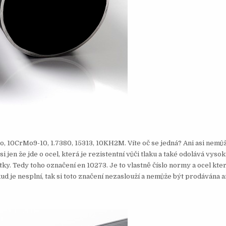
to, 10CrMo9-10, 1.7380, 15313, 10KH2M. Víte oč se jedná? Ani asi nemů
 jen že jde o ocel, která je rezistentní vůči tlaku a také odolává vys
y. Tedy toho označení en 10273. Je to vlastně číslo normy a ocel kte
kud je nesplní, tak si toto značení nezaslouží a nemůže být prodávána a