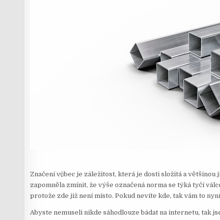
Značení vůbec je záležitost, která je dosti složitá a většino
zapomněla zmínit, že výše označená norma se týká tyčí válcov
protože zde již není místo. Pokud nevíte kde, tak vám to nyn
Abyste nemuseli nikde sáhodlouze bádat na internetu, tak js