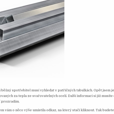
u ji běžný spotřebitel musí vyhledat v patřičných tabulkách. Opět jsem j
aných za tepla ze svařovatelných ocelí. Další informaci si již musíte
í prozradím.
em vám o něco výše umístila odkaz, na který stačí kliknout. Tak budet