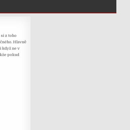
si z toho
lečného. Hlavně
i když ne v
akže pokud