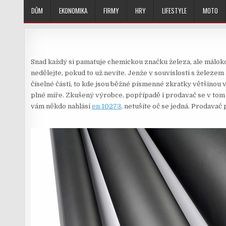
Skip
DŮM
EKONOMIKA
FIRMY
HRY
LIFESTYLE
MOTO
to
content
Snad každý si pamatuje chemickou značku železa, ale málokdo
nedělejte, pokud to už nevíte. Jenže v souvislosti s železem
číselné části, to kde jsou běžné písmenné zkratky většinou vy
plné míře. Zkušený výrobce, popřípadě i prodavač se v tom
vám někdo nahlásí
en 10273
, netušíte oč se jedná. Prodavač