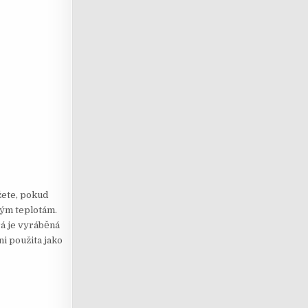
žete, pokud
okým teplotám.
rá je vyráběná
ni použita jako