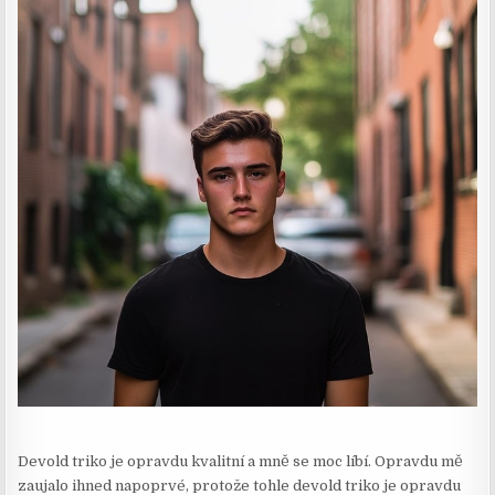
Devold triko je opravdu kvalitní a mně se moc líbí. Opravdu mě
zaujalo ihned napoprvé, protože tohle devold triko je opravdu