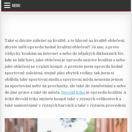
Skip
MENU
to
content
Také si dáváte záležet na kvalitě, a to hlavně na kvalitě oblečení,
abyste měli opravdu hodně kvalitní oblečení? Já ano, a proto
vždycky koukám na internet a nebo do nějakých diskuzních fór,
kde se lidé baví, jaké oblečení je opravdu nejvíce kvalitní a nebo
jaké oblečení se vyplatí koupit. A protože jsem opravdu hodně
sportovně založená, stejně jako zbytek rodiny, tak jsem si
oblíbila také sportovní módu a sportovní módu nenosím jenom
na sportování nebo na procházky, ale také do zaměstnání a nebo
do jiné práce a také do města.
Devold triko
je opravdu kvalitní. A
triko devold triko můžete koupit také v různých velikostech a
také samozřejmě v různých barvách a také v různém provedení.