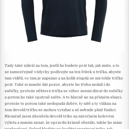
Tady také záleží na tom, jestli ho budete prát tak, jak máte, a to
se samozřejmě vždycky podívejte na ten štítek u trička, abyste
tam viděli, co tam je napsáno a na kolik stupňů se má tohle tričko
prát. Také si musíte dát pozor, abyste ho třeba nedali i do
sušičky, protože některá trička se vůbec nesmí dávat do sušičky
a potom ho také opatrně sušte. A to hlavně ne na přímém slunci,
protože to potom také nedopadá dobře, ty nitě a ty vlákna na
tom devold tričku se mohou vytahat a už nebude plnit funkci.
Nicméně jsem zkoušela devold triko na náročném kolovém
výletu a musím uznat, že opravdu krásně obstálo, takže ho mám
vyzkoušené. Pokud hledáte vy kvalitní sportovní triko, tak