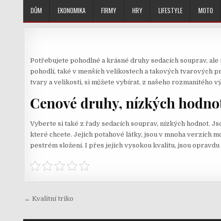
Skip
DŮM
EKONOMIKA
FIRMY
HRY
LIFESTYLE
MOTO
to
content
Potřebujete pohodlné a krásné druhy
sedacích souprav
, al
pohodlí, také v menších velikostech a takových tvarových pr
tvary a velikosti, si můžete vybírat, z našeho rozmanitého vý
Cenové druhy, nízkých hodno
Vyberte si také z řady sedacích souprav, nízkých hodnot. Js
které chcete. Jejich potahové látky, jsou v mnoha verzích m
pestrém složení. I přes jejich vysokou kvalitu, jsou opravdu
Navigace
← Kvalitní triko
pro