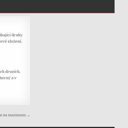
kající druhy
ové složení,
ch druzích,
herný a v
avu na maximum →