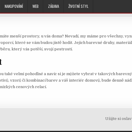
NAKUPOVÁNÍ
WEB
ZÁBAVA
ŽIVOTNÍ STYL
e máte menší prostory, u vás doma? Nevadí, my máme pro všechny, vyni
oporcí, které se vám budou jistě hodit. Jejich barevné druhy, materiál
běru, který vás potěší, svojí pestrostí.
t
ou také velmi pohodlné a navíc si je můžete vybrat v takových barevný
otivů, vzorů či kombinací barev a váš interiér domovů, bude denně nád
 nízkých cenových relací.
Užijte si osl