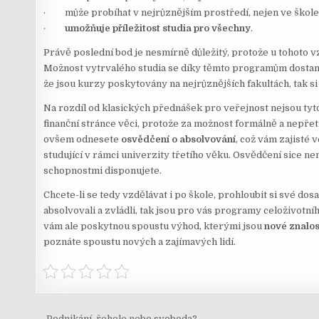
· může probíhat v nejrůznějším prostředí, nejen ve škole
·
umožňuje příležitost studia pro všechny
.
Právě poslední bod je nesmírně důležitý, protože u tohoto vzdě
Možnost vytrvalého studia se díky těmto programům dostane 
že jsou kurzy poskytovány na nejrůznějších fakultách, tak s
Na rozdíl od klasických přednášek pro veřejnost nejsou tyto
finanční stránce věci, protože za možnost formálně a nepřet
ovšem odnesete
osvědčení o absolvování
, což vám zajisté
studující v rámci univerzity třetího věku. Osvědčení sice ne
schopnostmi disponujete.
Chcete-li se tedy vzdělávat i po škole, prohloubit si své dosa
absolvovali a zvládli, tak jsou pro vás programy celoživotní
vám ale poskytnou spoustu výhod, kterými jsou
nové znalos
poznáte spoustu nových a zajímavých lidí.
← Podnikání, řehole nebo svoboda?