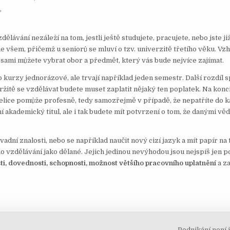
,
lávání nezáleží na tom, jestli ještě studujete, pracujete, nebo jste ji
všem, přičemž u seniorů se mluví o tzv. univerzitě třetího věku. Vz
i sami můžete vybrat obor a předmět, který vás bude nejvíce zajímat.
 kurzy jednorázové, ale trvají například jeden semestr. Další rozdíl 
ržitě se vzdělávat budete muset zaplatit nějaký ten poplatek. Na konci
 velice pomůže profesně, tedy samozřejmě v případě, že nepatříte do 
ní akademický titul, ale i tak budete mít potvrzení o tom, že danými v
vadní znalosti, nebo se například naučit nový cizí jazyk a mít papír na t
ho vzdělávání jako dělané. Jejich jedinou nevýhodou jsou nejspíš jen p
ti, dovednosti, schopnosti, možnost většího pracovního uplatnění
a za
Podnikání není 