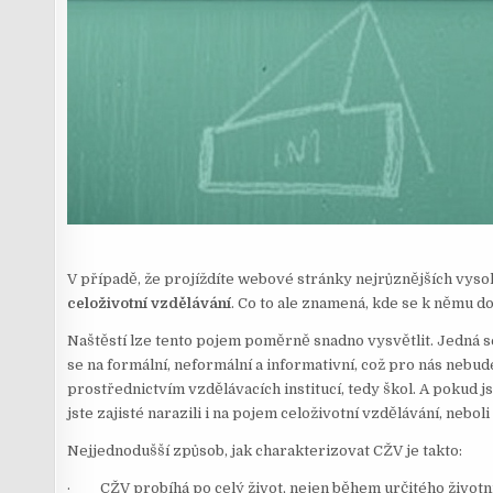
V případě, že projíždíte webové stránky nejrůznějších vysok
celoživotní vzdělávání
. Co to ale znamená, kde se k němu d
Naštěstí lze tento pojem poměrně snadno vysvětlit. Jedná s
se na formální, neformální a informativní, což pro nás nebude
prostřednictvím vzdělávacích institucí, tedy škol. A pokud 
jste zajisté narazili i na pojem celoživotní vzdělávání, nebol
Nejjednodušší způsob, jak charakterizovat CŽV je takto:
· CŽV probíhá po celý život, nejen během určitého životn