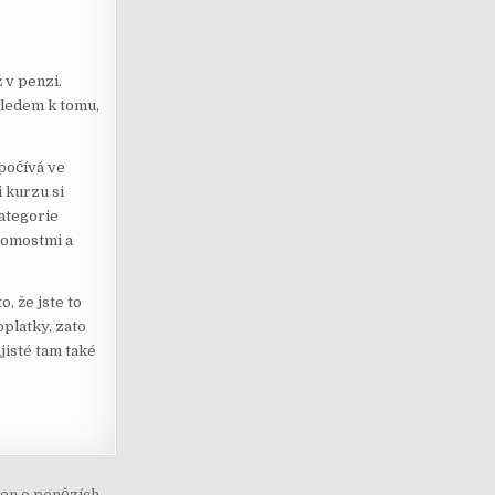
ž v penzi.
hledem k tomu,
spočívá ve
 kurzu si
kategorie
ědomostmi a
o, že jste to
oplatky, zato
jisté tam také
jen o penězích →