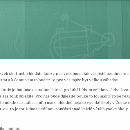
ých škol, nebo hledáte kurzy pro veřejnost, tak vás jistě neminul ter
ostat a k čemu vám to bude? To pro vás může být velkou záhadou.
e totiž jednoduše o studium, které probíhá během celého vašeho život
 zas tolik důležité. Pro nás bude důležité pouze to formální. To se real
jste někde narazili na informace ohledně nějaké vysoké školy v České r
i CŽV. To je totiž dnes nedílnou součástí snad každé větší vysoké školy.
ího období,