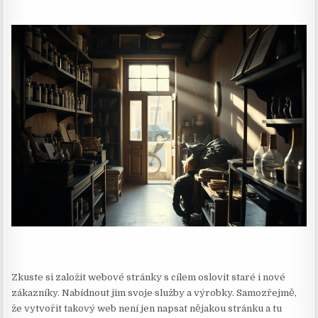
Zkuste si založit webové stránky s cílem oslovit staré i nové
zákazníky. Nabídnout jim svoje služby a výrobky. Samozřejmě,
že vytvořit takový web není jen napsat nějakou stránku a tu