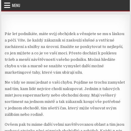
Skip
MENU
to
content
Pár let podnikáte, máte svůj obchůdek a věnujete se mu s láskou
a péčí. Víte, že každý zákazník si zaslouží slušné a vstřícné
zacházení a služby na úrovni. Snažíte se poskytovat to nejlepší,
co jen můžete a co je ve vaší moci. Přesto dochází k poklesu
tržeb a menší návštěvnosti vašeho podniku. Možná hledáte
chybu u vás a marně se snažíte vymyslet další možné
marketingové tahy, které vám ubírají sílu.
Ne vždy se musí jednat o vaši chybu. Pojďme se trochu zamyslet
nad tím, kam lidé nejvíce chodí nakupovat. Jedním z takových
míst jsou supermarkety nebo obchodní domy. Mají veškerý
sortiment na jednom místě a tak zákazník koupí vše potřebné
v jednom obchodě, tím ušetří čas, který může věnovat svým
zálibám nebo rodině.
Ovšem pak tu máme další velmi navštěvovanou oblast a tím jsou
webové stránky plné různých obchůdků a nabídek. Každý z nás