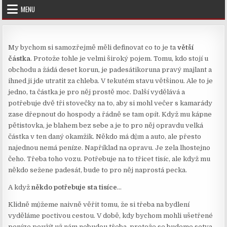
Skip
MENU
to
content
My bychom si samozřejmě měli definovat co to je ta
větší
částka
. Protože tohle je velmi široký pojem. Tomu, kdo stojí u
obchodu a žádá deset korun, je padesátikoruna pravý majlant a
ihned ji jde utratit za chleba. V tekutém stavu většinou. Ale to je
jedno, ta částka je pro něj prostě moc. Další vydělává a
potřebuje dvě tři stovečky na to, aby si mohl večer s kamarády
zase dřepnout do hospody a řádně se tam opít. Když mu kápne
pětistovka, je blahem bez sebe a je to pro něj opravdu velká
částka v ten daný okamžik. Někdo má dům a auto, ale přesto
najednou nemá peníze. Například na opravu. Je zela lhostejno
čeho. Třeba toho vozu. Potřebuje na to třicet tisíc, ale když mu
někdo sežene padesát, bude to pro něj naprostá pecka.
A když
někdo potřebuje sta tisíce
…
Klidně můžeme naivně věřit tomu, že si třeba na bydlení
vyděláme poctivou cestou. V době, kdy bychom mohli ušetřené
peníze použít už nám nebudou třeba, protože se budeme sotva