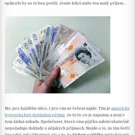
splácelo by se to bez potíží. Jenže když máte ten malý příjem…
No, pro každého něco. I pro vás se řešení najde. Tím je
americká
hypotéka bez dokládání příjmů
. Je to to, co je napsáno a není v
tom žádná záhada. Společnost, která vám půjčku nabízí skutečně
nepožaduje doklady o nějakých příjmech. Nejde o to, že tím šetří
čas sobě, tak i klientovi, ale o to, že
žádost o půjčku
může být při