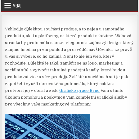
Skip
MENU
to
content
Vzhled je důležitou součástí prodeje, a to nejen u samotného
produktu, ale i u platformy, na které produkt nabízíme. Webová
stránka by proto měla nabízet elegantní a zajímavý design, který
zaujme hned na první pohled a přesvědčí návštěvníka, že právě
u Vás si vybere, co ho zajímá. Není to ale jen web, který
rozhoduje. Důležité je také, zaměřit se na logo, marketing a
sociální sítě a vytvořit tak silné prodejní kanály, které budou
produkovat více a více prodejů. Zvláště u sociálních sítí je pak
zapotřebí využít obrovského potenciálu, který nabízí a
přetvořit jej v obrat a zisk.
Grafické práce Brno
Vám s tímto
úkolem pomohou a poskytnou Vám kompletní grafické služby
pro všechny Vaše marketingové platformy.